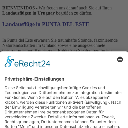
BIENVENIDOS
- Wir freuen uns darauf auch Sie auf Ihren
Landausflügen in Uruguay
begrüßen zu dürfen.
Landausflüge in PUNTA DEL ESTE
In Punta del Este erwarten Sie traumhafte Strände, faszinierende
Naturlandschaften im Umland sowie eine ausgezeichnete
Gastronomie und Kunstszene. Entdecken Sie den berühmten
Badeort mit unseren abwechslungsreichen Programmen. Wir bieten
Ihnen
verschiedene Ausflüge
mit deutschsprachiger Reiseleitung
und unvergesslichen Reiseerlebnissen.
Kontaktieren
Sie uns für Ihren Landausflug in Punta del Este
Landausflüge in MONTEVIDEO