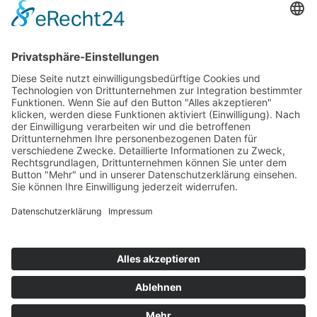
Unser Reisetipp
Die Estancia ist ein idealer Ausgangspunkt für einen Besuch des
von der UNESCO anerkannten GEO-Parks "Grutas del Palacio".
Nicht das Richtige dabei?
Bitte sprechen Sie uns an, damit wir Ihnen weitere Angebote für
Ihren Aufenthalt auf einer
Estancia in Uruguay
zukommen lassen
können. Wir haben sehr viele Estancias in unserem Programm, die
wir hier nicht alle publizieren können.
Beachten Sie bitte auch unser
Estancia-Infoblatt
für weitere
Informationen.
Bitte
kontaktieren
Sie uns!
info@uruguay-travels.com