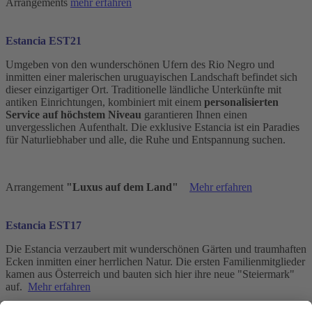
Arrangements
mehr erfahren
Estancia EST21
Umgeben von den wunderschönen Ufern des Rio Negro und
inmitten einer malerischen uruguayischen Landschaft befindet sich
dieser einzigartiger Ort. Traditionelle ländliche Unterkünfte mit
antiken Einrichtungen, kombiniert mit einem
personalisierten
Service auf höchstem Niveau
garantieren Ihnen einen
unvergesslichen Aufenthalt. Die exklusive Estancia ist ein Paradies
für Naturliebhaber und alle, die Ruhe und Entspannung suchen.
Arrangement
"Luxus auf dem Land"
Mehr erfahren
Estancia EST17
Die Estancia verzaubert mit wunderschönen Gärten und traumhaften
Ecken inmitten einer herrlichen Natur. Die ersten Familienmitglieder
kamen aus Österreich und bauten sich hier ihre neue "Steiermark"
auf.
Mehr erfahren